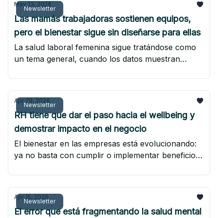
May 13, 2026
Newsletter
Las mamás trabajadoras sostienen equipos,
pero el bienestar sigue sin diseñarse para ellas
La salud laboral femenina sigue tratándose como
un tema general, cuando los datos muestran
riesgos, necesidades y realidades completamente
distintas.
Apr 29, 2026
Newsletter
RH tiene que dar el paso hacia el wellbeing y
demostrar impacto en el negocio
El bienestar en las empresas está evolucionando:
ya no basta con cumplir o implementar beneficios
aislados. Este artículo explica cómo Recursos
Humanos puede convertir la salud en una
estrategia integral, conectada con indicadores de
Apr 15, 2026
negocio y con un ROI medible.
Newsletter
El error que está fragmentando la salud mental