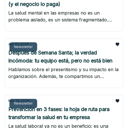
(y el negocio lo paga)
La salud mental en las empresas no es un
problema aislado, es un sistema fragmentado.
Conoce los datos, los errores más comunes y
cómo estructurar una estrategia efectiva y podrás
descargar un mapa de salud mental para entender
Apr 01, 2026
por dónde empezar.
Newsletter
Después de Semana Santa; la verdad
incómoda: tu equipo está, pero no está bien
Hablamos sobre el presentismo y su impacto en la
organización. Además, te compartimos un
checklist práctico para identificar qué está pasando
realmente en tu equipo y cómo empezar a actuar
desde la prevención.
Mar 18, 2026
Newsletter
Prevención en 3 fases: la hoja de ruta para
transformar la salud en tu empresa
La salud laboral ya no es un beneficio: es una