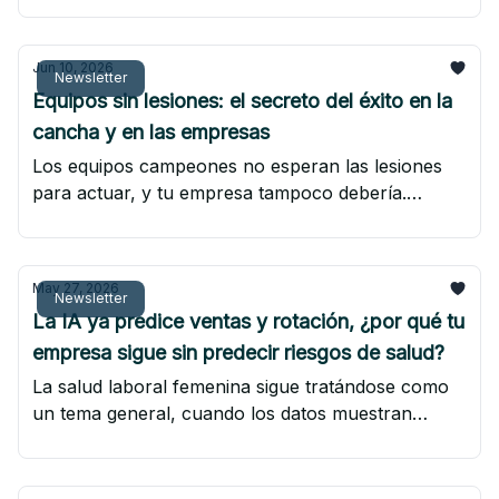
convierte en rotación, presentismo y costos
evitables. Descarga el ebook con data real: "El
Jun 10, 2026
verdadero reto de la salud mental".
Newsletter
Equipos sin lesiones: el secreto del éxito en la
cancha y en las empresas
Los equipos campeones no esperan las lesiones
para actuar, y tu empresa tampoco debería.
Descubre cómo un modelo preventivo de salud
laboral protege a tus colaboradores, reduce
costos y genera un ROI medible, e incluye una
May 27, 2026
infografía descargable con la alineación titular de
Newsletter
La IA ya predice ventas y rotación, ¿por qué tu
un equipo saludable.
empresa sigue sin predecir riesgos de salud?
La salud laboral femenina sigue tratándose como
un tema general, cuando los datos muestran
riesgos, necesidades y realidades completamente
distintas.