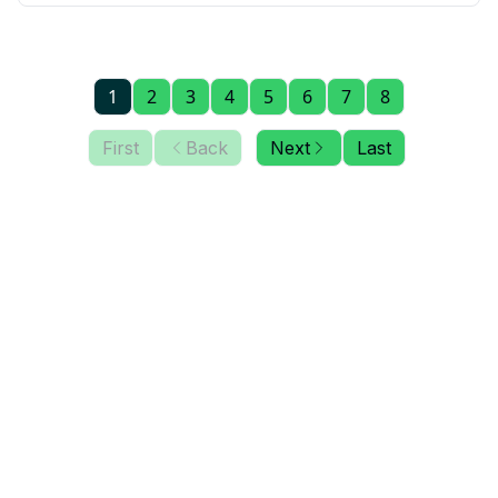
productividad y continuidad operativa, y cómo
convertir la NOM-035 en una herramienta
preventiva con resultados medibles.
1
2
3
4
5
6
7
8
First
Back
Next
Last