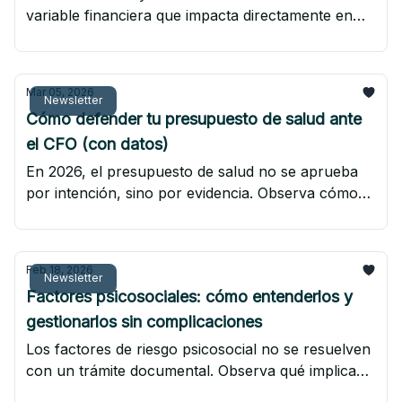
variable financiera que impacta directamente en
costos, productividad y riesgo. Aquí tienes una
hoja de ruta en 3 fases para transformar la
prevención en una estrategia medible.
Mar 05, 2026
Newsletter
Cómo defender tu presupuesto de salud ante
el CFO (con datos)
En 2026, el presupuesto de salud no se aprueba
por intención, sino por evidencia. Observa cómo
traducir diagnósticos en impacto financiero,
anticipar objeciones del CFO y presentar la
prevención como infraestructura estratégica.
Feb 18, 2026
Newsletter
Factores psicosociales: cómo entenderlos y
gestionarlos sin complicaciones
Los factores de riesgo psicosocial no se resuelven
con un trámite documental. Observa qué implica
realmente gestionarlos, por qué impactan