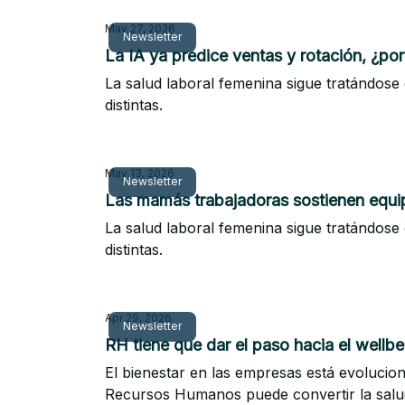
May 27, 2026
Newsletter
La IA ya predice ventas y rotación, ¿po
La salud laboral femenina sigue tratándos
distintas.
May 13, 2026
Newsletter
Las mamás trabajadoras sostienen equipo
La salud laboral femenina sigue tratándos
distintas.
Apr 29, 2026
Newsletter
RH tiene que dar el paso hacia el wellb
El bienestar en las empresas está evolucio
Recursos Humanos puede convertir la salud