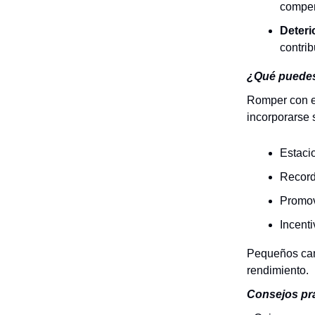
compen
Deteri
contri
¿Qué puede
Romper con e
incorporarse s
Estacio
Record
Promov
Incenti
Pequeños camb
rendimiento.
Consejos prá