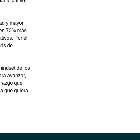
articipativo,
.
dad y mayor
enen 70% más
tivos. Por el
más de
mindset de los
ara avanzar,
derazgo que
sa que quiera