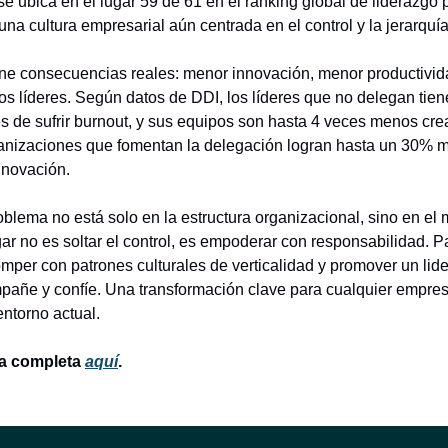
e ubica en el lugar 59 de 61 en el ranking global de liderazgo p
una cultura empresarial aún centrada en el control y la jerarquía
iene consecuencias reales: menor innovación, menor productivi
os líderes. Según datos de DDI, los líderes que no delegan ti
s de sufrir burnout, y sus equipos son hasta 4 veces menos crea
ganizaciones que fomentan la delegación logran hasta un 30% 
innovación.
roblema no está solo en la estructura organizacional, sino en el 
gar no es soltar el control, es empoderar con responsabilidad. P
omper con patrones culturales de verticalidad y promover un li
mpañe y confíe. Una transformación clave para cualquier empre
entorno actual.
cia completa
aquí
.