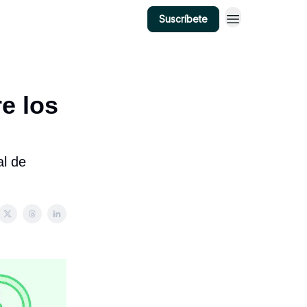
Suscríbete
re los
al de