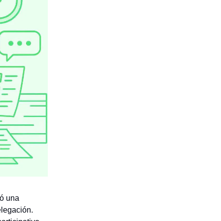
ló una
elegación.