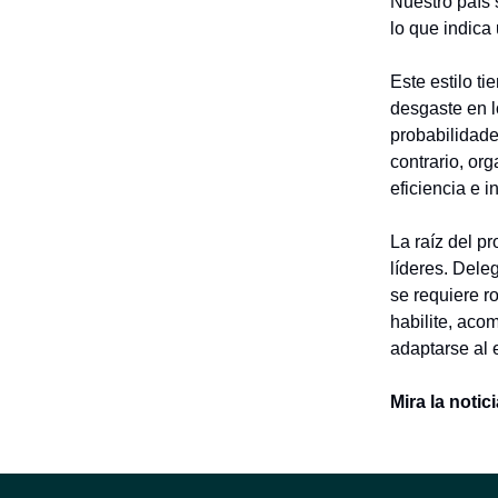
Nuestro país s
lo que indica 
Este estilo t
desgaste en l
probabilidade
contrario, or
eficiencia e 
La raíz del p
líderes. Dele
se requiere r
habilite, aco
adaptarse al 
Mira la noti