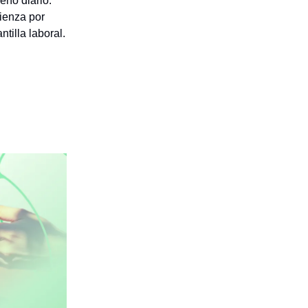
eño diario.
ienza por
tilla laboral.