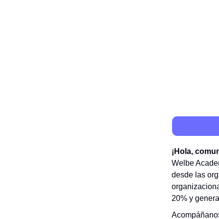
¡Hola, comu
Welbe Academ
desde las org
organizaciona
20% y generar
Acompáñanos 