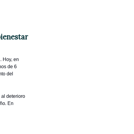
bienestar
. Hoy, en
nos de 6
to del
al deterioro
eño. En