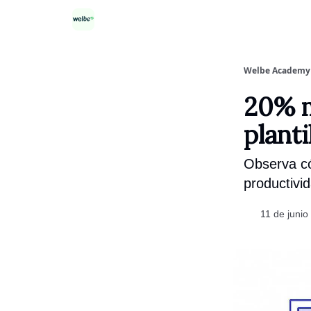
Categorías
Welbe Academy
20% m
plant
Observa co
productivi
11 de junio