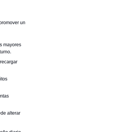
 promover un
es mayores
turno.
 recargar
itos
untas
de alterar