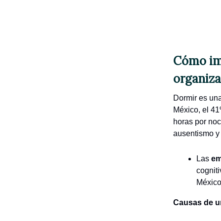
Cómo imp
organiza
Dormir es una
México, el 4
horas por noc
ausentismo y 
Las
em
cogniti
México
Causas de u