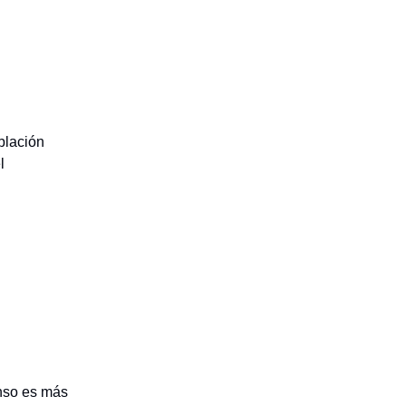
blación
l
anso es más