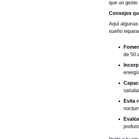
que un gesto 
Consejos que
Aquí algunas
sueño reparad
Foment
de 50 
Incorp
energí
Capaci
saluda
Evita 
noctur
Evalúa
profun