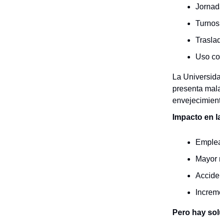
Jornad
Turnos
Trasla
Uso co
La Universida
presenta mala
envejecimient
Impacto en l
Emplea
Mayor 
Accide
Increm
Pero hay so