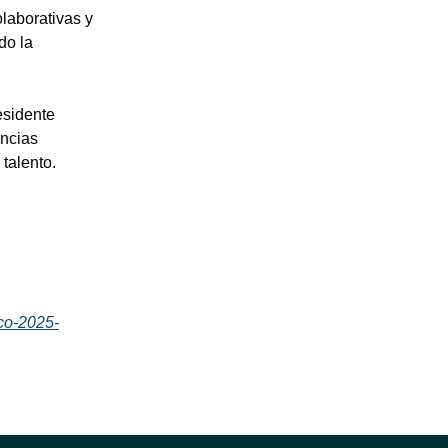
olaborativas y
do la
esidente
encias
 talento.
ico-2025-