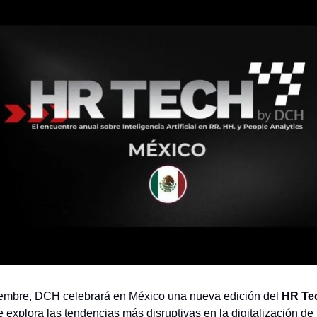
iembre, DCH celebrará en México una nueva edición del
HR Te
 explora las tendencias más disruptivas en la digitalización de