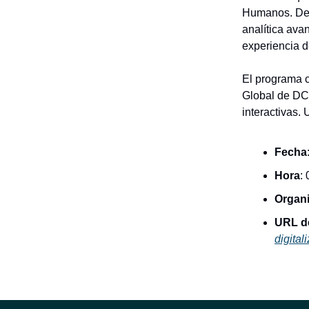
Humanos. Desd
analítica ava
experiencia 
El programa c
Global de DC
interactivas. 
Fecha
Hora
:
Organ
URL d
digita