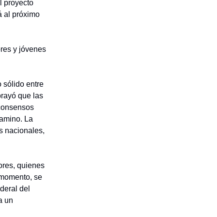
l proyecto
á al próximo
ores y jóvenes
 sólido entre
brayó que las
 consensos
camino. La
s nacionales,
ores, quienes
 momento, se
deral del
a un