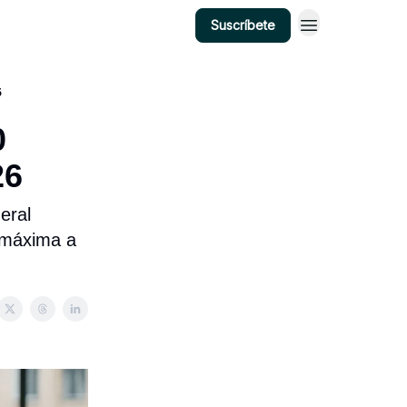
Suscríbete
6
0
26
eral
 máxima a