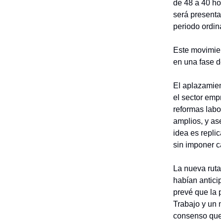
de 48 a 40 ho
será presenta
periodo ordin
Este movimien
en una fase 
El aplazamien
el sector emp
reformas lab
amplios, y as
idea es repli
sin imponer c
La nueva ruta
habían antici
prevé que la 
Trabajo y un 
consenso que