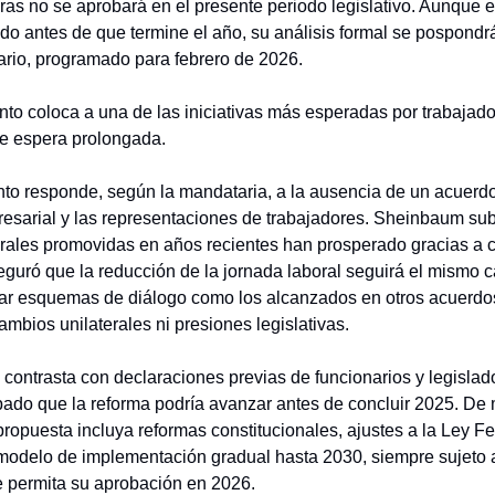
ras no se aprobará en el presente periodo legislativo. Aunque e
do antes de que termine el año, su análisis formal se pospondr
ario, programado para febrero de 2026.
to coloca a una de las iniciativas más esperadas por trabajad
de espera prolongada.
to responde, según la mandataria, a la ausencia de un acuerdo
resarial y las representaciones de trabajadores. Sheinbaum su
orales promovidas en años recientes han prosperado gracias a
eguró que la reducción de la jornada laboral seguirá el mismo 
car esquemas de diálogo como los alcanzados en otros acuerdo
ambios unilaterales ni presiones legislativas.
 contrasta con declaraciones previas de funcionarios y legislad
pado que la reforma podría avanzar antes de concluir 2025. De
propuesta incluya reformas constitucionales, ajustes a la Ley Fe
modelo de implementación gradual hasta 2030, siempre sujeto 
 permita su aprobación en 2026.