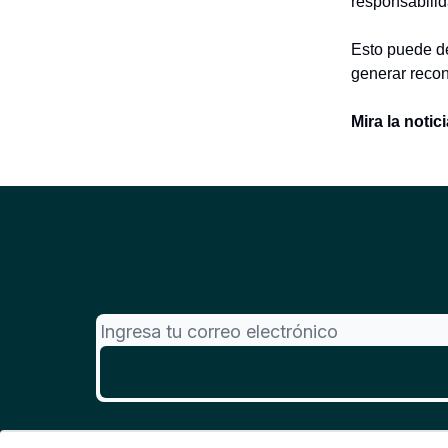
responsabilid
Esto puede de
generar recon
Mira la notic