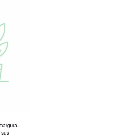
amargura.
 sus