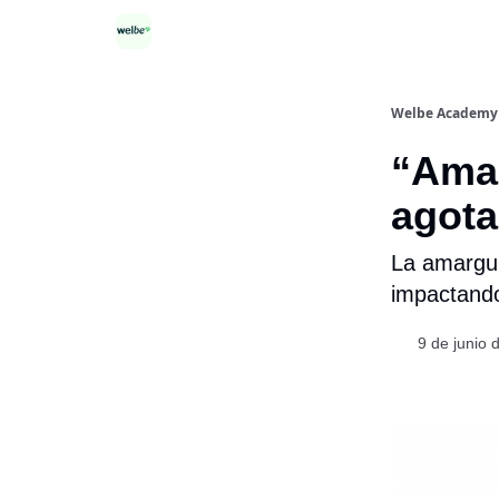
Categorías
Welbe Academy
“Amar
agot
La amargur
impactando
9 de junio 