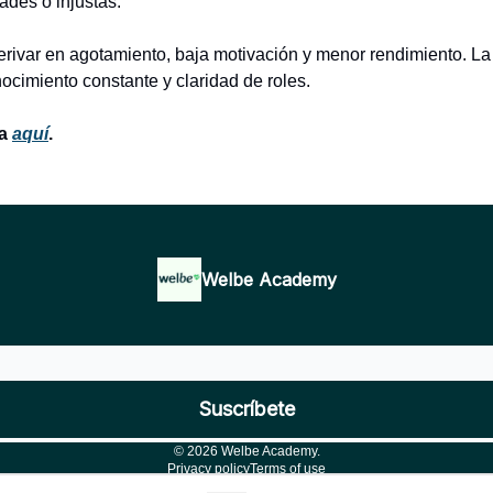
ades o injustas.
rivar en agotamiento, baja motivación y menor rendimiento. La
ocimiento constante y claridad de roles.
ia
aquí
.
Welbe Academy
© 2026 Welbe Academy.
Privacy policy
Terms of use