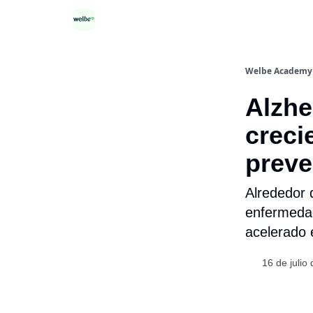
Categorías
Welbe Academy
Alzhe
creci
preve
Alrededor 
enfermedad,
acelerado e
16 de julio