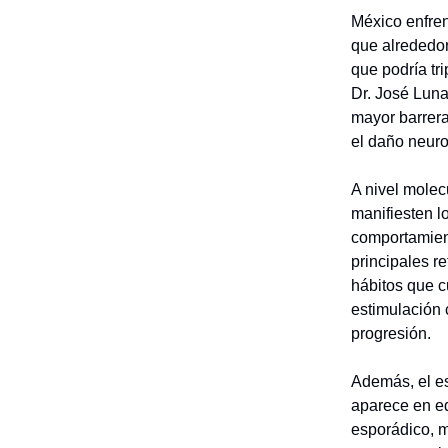
México enfren
que alrededor
que podría tr
Dr. José Luna
mayor barrera
el daño neuro
A nivel molec
manifiesten l
comportamient
principales r
hábitos que c
estimulación c
progresión.
Además, el es
aparece en ed
esporádico, 