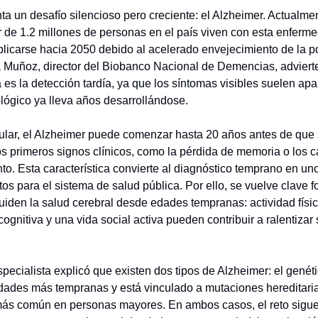
ta un desafío silencioso pero creciente: el Alzheimer. Actualme
 de 1.2 millones de personas en el país viven con esta enferme
iplicarse hacia 2050 debido al acelerado envejecimiento de la p
 Muñoz, director del Biobanco Nacional de Demencias, adviert
 es la detección tardía, ya que los síntomas visibles suelen ap
lógico ya lleva años desarrollándose.
ular, el Alzheimer puede comenzar hasta 20 años antes de que
os primeros signos clínicos, como la pérdida de memoria o los 
o. Esta característica convierte al diagnóstico temprano en uno
etos para el sistema de salud pública. Por ello, se vuelve clave 
uiden la salud cerebral desde edades tempranas: actividad físic
ognitiva y una vida social activa pueden contribuir a ralentizar
pecialista explicó que existen dos tipos de Alzheimer: el genét
ades más tempranas y está vinculado a mutaciones hereditarias
más común en personas mayores. En ambos casos, el reto sigu