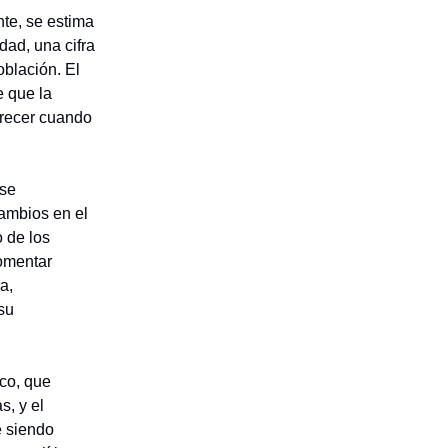
nte, se estima
dad, una cifra
oblación. El
e que la
arecer cuando
 se
cambios en el
 de los
fomentar
a,
 su
ico, que
, y el
e siendo