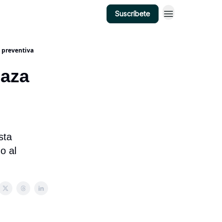
Suscríbete
n preventiva
naza
sta
o al