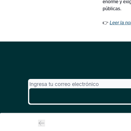
enorme y exig
públicas.
👉
Leer la no